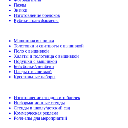
Пазлы
Значки
Изготовление брелоков
Кубики-трансформеры
Машинная вышивка
Толстовки и свитшоты с вышивкой
Поло с вышивкой
Халаты и полотенца с вышивкой
Подушки с вышивкой
Бейсболки/снепбеки
Пледы с вышивкой
Крестильные наборы
Изготовление стендов и табличек
Информационные стенды
Стенды в школу/детский сад
Коммерческая реклама
Ролл-апы для мероприятий