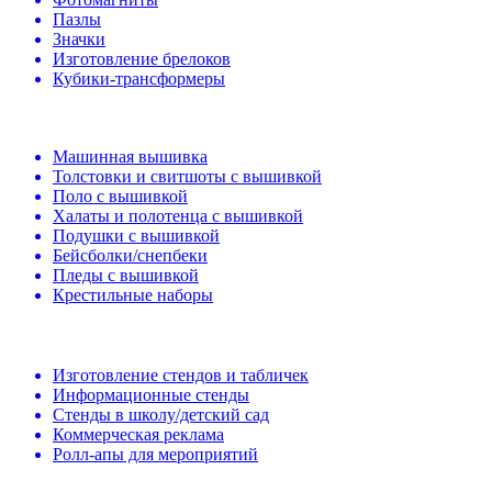
Пазлы
Значки
Изготовление брелоков
Кубики-трансформеры
Машинная вышивка
Толстовки и свитшоты с вышивкой
Поло с вышивкой
Халаты и полотенца с вышивкой
Подушки с вышивкой
Бейсболки/снепбеки
Пледы с вышивкой
Крестильные наборы
Изготовление стендов и табличек
Информационные стенды
Стенды в школу/детский сад
Коммерческая реклама
Ролл-апы для мероприятий