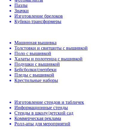
Пазлы
Значки
Изготовление брелоков
Кубики-трансформеры
Машинная вышивка
Толстовки и свитшоты с вышивкой
Поло с вышивкой
Халаты и полотенца с вышивкой
Подушки с вышивкой
Бейсболки/снепбеки
Пледы с вышивкой
Крестильные наборы
Изготовление стендов и табличек
Информационные стенды
Стенды в школу/детский сад
Коммерческая реклама
Ролл-апы для мероприятий