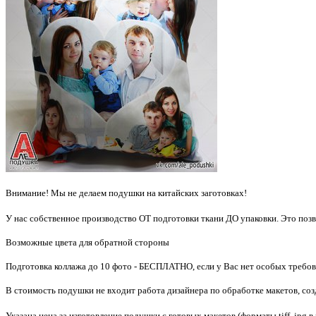
Внимание! Мы не делаем подушки на китайских заготовках!
У нас собственное производство ОТ подготовки ткани ДО упаковки. Это по
Возможные цвета для обратной стороны
Подготовка коллажа до 10 фото - БЕСПЛАТНО, если у Вас нет особых требо
В стоимость подушки не входит работа дизайнера по обработке макетов, созд
Указана цена за изготовление подушки с готовых макетов (форматы tiff, jpg в