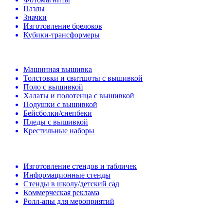
Пазлы
Значки
Изготовление брелоков
Кубики-трансформеры
Машинная вышивка
Толстовки и свитшоты с вышивкой
Поло с вышивкой
Халаты и полотенца с вышивкой
Подушки с вышивкой
Бейсболки/снепбеки
Пледы с вышивкой
Крестильные наборы
Изготовление стендов и табличек
Информационные стенды
Стенды в школу/детский сад
Коммерческая реклама
Ролл-апы для мероприятий