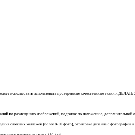
зволяет использовать использовать проверенные качественные ткани и ДЕЛА
ваний по размещению изображений, подгонке по наложению, дополнительной о
ания сложных коллажей (более 8-10 фото), отрисовке дизайна с фотографии и т
 истинном размере не менее 150 dpi).