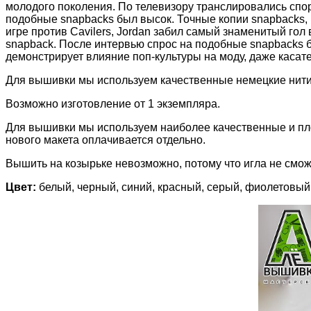
молодого поколения. По телевизору транслировались спор
подобные snapbacks был высок. Точные копии snapbacks, 
игре против Cavilers, Jordan забил самый знаменитый гол 
snapback. После интервью спрос на подобные snapbacks 
демонстрирует влияние поп-культуры на моду, даже касат
Для вышивки мы используем качественные немецкие нит
Возможно изготовление от 1 экземпляра.
Для вышивки мы используем наиболее качественные и пло
нового макета оплачивается отдельно.
Вышить на козырьке невозможно, потому что игла не сможе
Цвет:
белый, черный, синий, красный, серый, фиолетовый