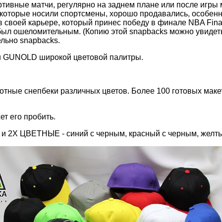
тивные матчи, регулярно на заднем плане или после игры 
которые носили спортсмены, хорошо продавались, особенно
в своей карьере, который принес победу в финале NBA Final
был ошеломительным. (Копию этой snapbacks можно увидеть
ельно snapbacks.
и GUNOLD широкой цветовой палитры.
тные снепбеки различных цветов. Более 100 готовых макет
т его пробить.
 и 2Х ЦВЕТНЫЕ - синий с черным, красный с черным, желты