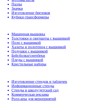
Пазлы
Значки
Изготовление брелоков
Кубики-трансформеры
Машинная вышивка
Толстовки и свитшоты с вышивкой
Поло с вышивкой
Халаты и полотенца с вышивкой
Подушки с вышивкой
Бейсболки/снепбеки
Пледы с вышивкой
Крестильные наборы
Изготовление стендов и табличек
Информационные стенды
Стенды в школу/детский сад
Коммерческая реклама
Ролл-апы для мероприятий