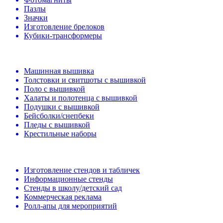
Пазлы
Значки
Изготовление брелоков
Кубики-трансформеры
Машинная вышивка
Толстовки и свитшоты с вышивкой
Поло с вышивкой
Халаты и полотенца с вышивкой
Подушки с вышивкой
Бейсболки/снепбеки
Пледы с вышивкой
Крестильные наборы
Изготовление стендов и табличек
Информационные стенды
Стенды в школу/детский сад
Коммерческая реклама
Ролл-апы для мероприятий